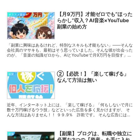
けたコンサルタントが、その企業に合った業務ソフトの導入...
【月9万円】才能ゼロでも“ほった
オススメ書籍
らかし”収入？AI音楽×YouTube
副業の始め方
「副業に興味はあるけれど、特別なスキルも才能もない」——そんな
会社員のマサキも、最初はそう思っていました。そんな彼が出会った
のが、「音楽の知識ゼロから、AIとYouTubeで月9万円を目指す」と
いう方法です。 この記事では、書籍『ほったらか...
②【必読！】「楽して稼げる」
副業
なんて方法は無い
近年、インターネット上には、「楽して稼げる」「何もしないで月に
数十万円稼げるウラ技」などといった広告を多く見かけますが、 そ
んな方法はありません！！ ９９.9％ 詐欺です。 そんな広告には騙
されないでください。 電子書籍の出版は、まっとうな...
【副業】ブログは、転職や独立に
副業
必要な3つの『資産』を手に入れ