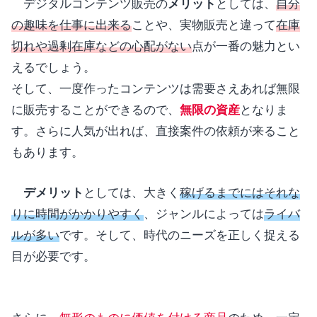
デジタルコンテンツ販売の
メリット
としては、
自分
の趣味を仕事に出来る
ことや、実物販売と違って
在庫
切れや過剰在庫などの心配がない
点が一番の魅力とい
えるでしょう。
そして、一度作ったコンテンツは需要さえあれば無限
に販売することができるので、
無限の資産
となりま
す。さらに人気が出れば、直接案件の依頼が来ること
もあります。
デメリット
としては、大きく
稼げるまでにはそれな
りに時間がかかりやすく
、ジャンルによっては
ライバ
ルが多い
です。そして、時代のニーズを正しく捉える
目が必要です。